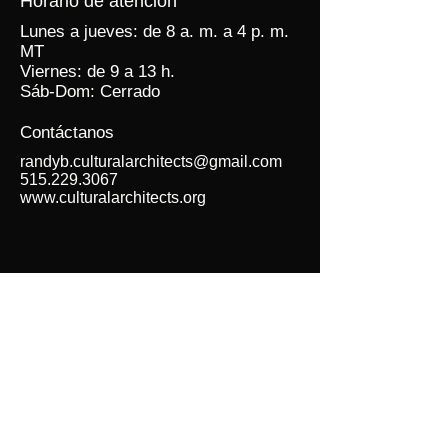
Horario de atención
tranquilidad.
envíos es una excelente manera de
Lunes a jueves: de 8 a. m. a 4 p. m.
generar confianza y asegurarles a sus
MT
clientes que pueden comprar con
Viernes: de 9 a 13 h.
tranquilidad.
Sáb-Dom: Cerrado
Contáctanos
randyb.culturalarchitects@gmail.com
515.229.3067
www.culturalarchitects.org
Menú