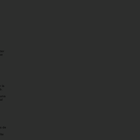
ter
ue
 la
b.
 una
al
os de
lte