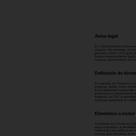
Aviso legal
En Cultural Architects Busin
negocio. Sin embargo, es fun
general y sirven como guía 
busque asesoramiento legal p
negocio, garantizando así una
Definición de térmi
En esencia, los Términos y C
empresa, define. Estos término
Es fundamental comprender q
productos en transacciones d
empresa, los T&C le permiten
local para garantizar el cumpl
Elementos a inclui
Al formular sus Términos y C
pago aceptados, la flexibilid
intelectual y las políticas 
nuestra guía detallada sobre