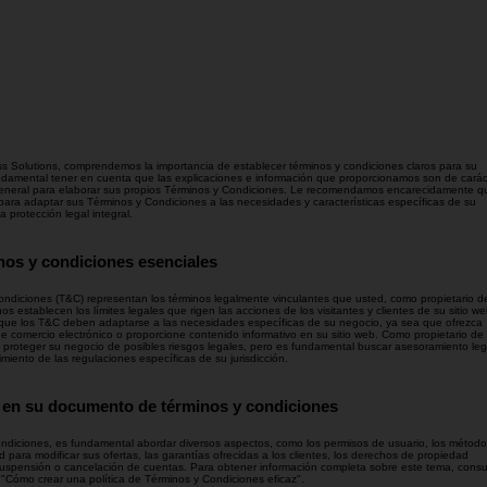
ess Solutions, comprendemos la importancia de establecer términos y condiciones claros para su
damental tener en cuenta que las explicaciones e información que proporcionamos son de carác
general para elaborar sus propios Términos y Condiciones. Le recomendamos encarecidamente q
ara adaptar sus Términos y Condiciones a las necesidades y características específicas de su
 protección legal integral.
nos y condiciones esenciales
ondiciones (T&C) representan los términos legalmente vinculantes que usted, como propietario de
s establecen los límites legales que rigen las acciones de los visitantes y clientes de su sitio we
ue los T&C deben adaptarse a las necesidades específicas de su negocio, ya sea que ofrezca
e comercio electrónico o proporcione contenido informativo en su sitio web. Como propietario de
 proteger su negocio de posibles riesgos legales, pero es fundamental buscar asesoramiento leg
imiento de las regulaciones específicas de su jurisdicción.
r en su documento de términos y condiciones
ondiciones, es fundamental abordar diversos aspectos, como los permisos de usuario, los métod
ad para modificar sus ofertas, las garantías ofrecidas a los clientes, los derechos de propiedad
de suspensión o cancelación de cuentas. Para obtener información completa sobre este tema, consu
 "Cómo crear una política de Términos y Condiciones eficaz".