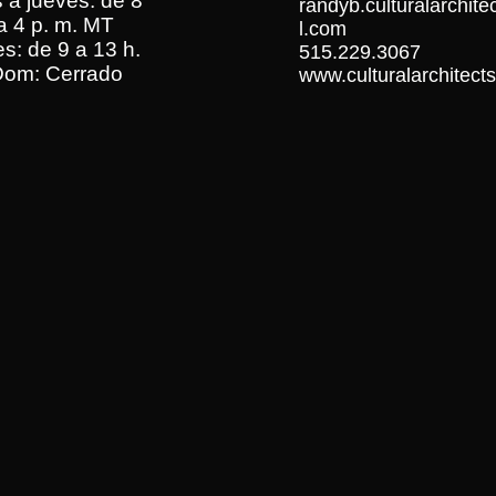
 a jueves: de 8
randyb.culturalarchit
a 4 p. m. MT
l.com
s: de 9 a 13 h.
515.229.3067
om: Cerrado
www.culturalarchitects